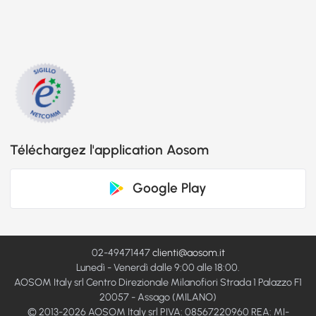
Téléchargez l'application Aosom
Google Play
02-49471447
clienti@aosom.it
Lunedì - Venerdì dalle 9:00 alle 18:00.
AOSOM Italy srl Centro Direzionale Milanofiori Strada 1 Palazzo F1
20057 - Assago (MILANO)
© 2013-2026 AOSOM Italy srl PIVA: 08567220960 REA: MI-