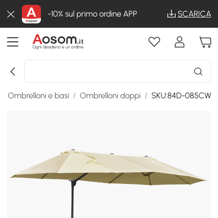
-10% sul primo ordine APP
SCARICA
/
Ombrelloni e basi
/
Ombrelloni doppi
/
SKU:84D-085CW