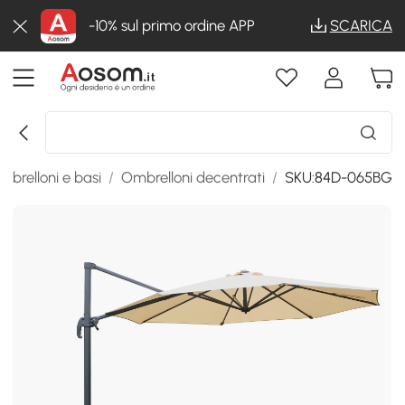
-10% sul primo ordine APP
SCARICA
mbrelloni e basi
/
Ombrelloni decentrati
/
SKU:84D-065BG