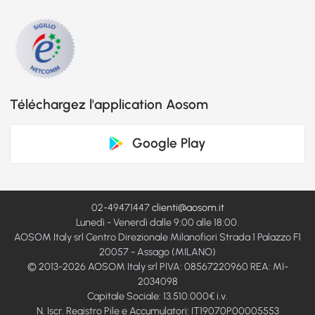
Téléchargez l'application Aosom
Google Play
02-49471447
clienti@aosom.it
Lunedì - Venerdì dalle 9:00 alle 18:00.
AOSOM Italy srl Centro Direzionale Milanofiori Strada 1 Palazzo F1
20057 - Assago (MILANO)
© 2013-2026 AOSOM Italy srl PIVA: 08567220960 REA: MI-
2034098
Capitale Sociale: 13.510.000€ i.v.
N. Iscr. Registro Pile e Accumulatori: IT19070P00005553