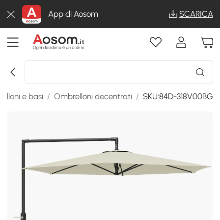
App di Aosom
SCARICA
lloni e basi
/
Ombrelloni decentrati
/
SKU:84D-318V00BG