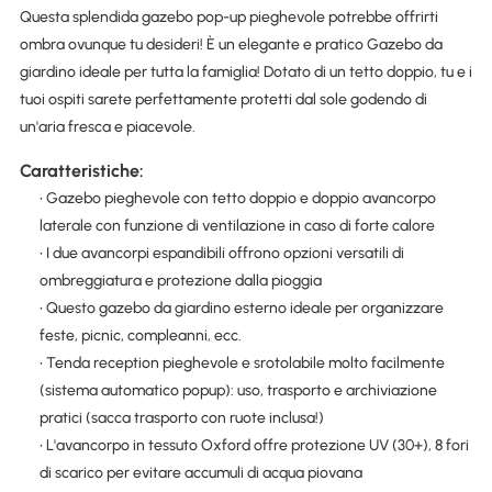
Questa splendida gazebo pop-up pieghevole potrebbe offrirti
ombra ovunque tu desideri! È un elegante e pratico Gazebo da
giardino ideale per tutta la famiglia! Dotato di un tetto doppio, tu e i
tuoi ospiti sarete perfettamente protetti dal sole godendo di
un'aria fresca e piacevole.
Caratteristiche:
• Gazebo pieghevole con tetto doppio e doppio avancorpo
laterale con funzione di ventilazione in caso di forte calore
• I due avancorpi espandibili offrono opzioni versatili di
ombreggiatura e protezione dalla pioggia
• Questo gazebo da giardino esterno ideale per organizzare
feste, picnic, compleanni, ecc.
• Tenda reception pieghevole e srotolabile molto facilmente
(sistema automatico popup): uso, trasporto e archiviazione
pratici (sacca trasporto con ruote inclusa!)
• L'avancorpo in tessuto Oxford offre protezione UV (30+), 8 fori
di scarico per evitare accumuli di acqua piovana