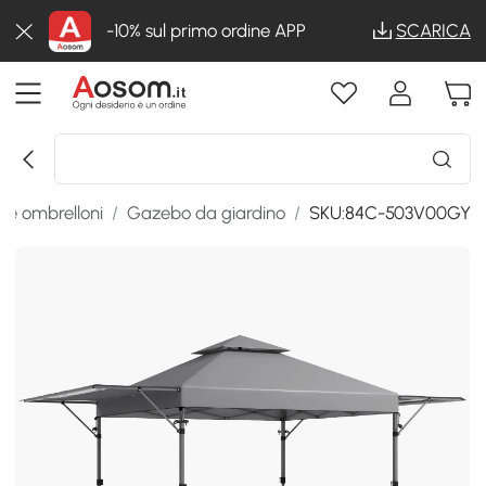
-10% sul primo ordine APP
SCARICA
e ombrelloni
/
Gazebo da giardino
/
SKU:84C-503V00GY