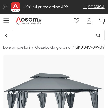
-10% sul primo ordine APP
SCARICA
ebo e ombrelloni
/
Gazebo da giardino
/
SKU:84C-099GY