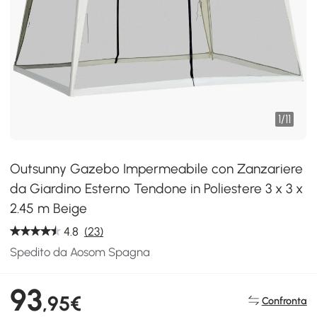
1
/
11
Outsunny Gazebo Impermeabile con Zanzariere
da Giardino Esterno Tendone in Poliestere 3 x 3 x
2.45 m Beige
4.8
(23)
Spedito da Aosom Spagna
93
,95€
Confronta