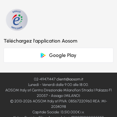
Téléchargez l'application Aosom
Google Play
02-49471447
clienti@aosom.it
Lunedì - Venerdì dalle 9:00 alle 18:00.
AOSOM Italy srl Centro Direzionale Milanofiori Strada 1 Palazzo F1
20057 - Assago (MILANO)
© 2013-2026 AOSOM Italy srl PIVA: 08567220960 REA: MI-
2034098
Capitale Sociale: 13.510.000€ i.v.