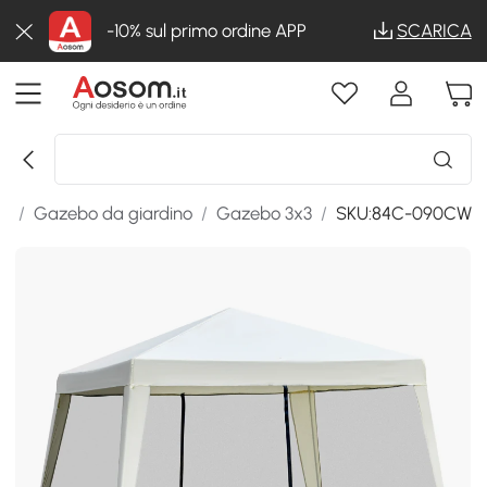
-10% sul primo ordine APP
SCARICA
ni
/
Gazebo da giardino
/
Gazebo 3x3
/
SKU:84C-090CW