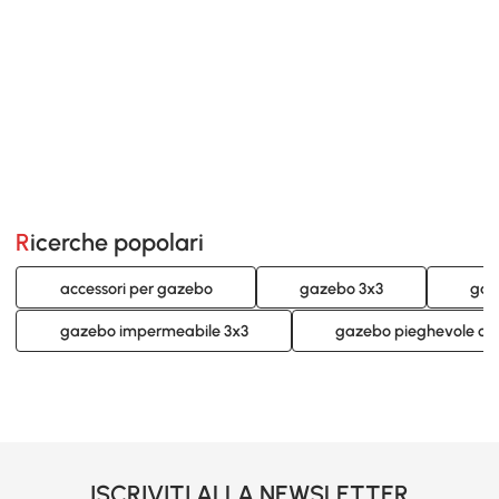
Ricerche popolari
accessori per gazebo
gazebo 3x3
gaz
gazebo impermeabile 3x3
gazebo pieghevole con
ISCRIVITI ALLA NEWSLETTER