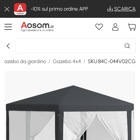
-10% sul primo ordine APP
SCARICA
Gazebo da giardino
/
Gazebo 4x4
/
SKU:84C-044V02CG