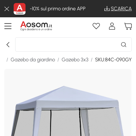
-10% sul primo ordine APP
SCARICA
ni
/
Gazebo da giardino
/
Gazebo 3x3
/
SKU:84C-090GY