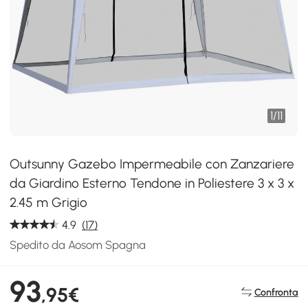
1
/
11
Outsunny Gazebo Impermeabile con Zanzariere
da Giardino Esterno Tendone in Poliestere 3 x 3 x
2.45 m Grigio
4.9
(17)
Spedito da Aosom Spagna
93
,95€
Confronta