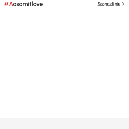
#Aosomitlove
Scopri di più