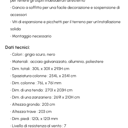
per tenere gli ospiti indesiderati all'esterno
• Gancio a soffitto per una facile decorazione e sospensione di
accessori
• Viti di espansione e picchetti per il terreno per un'installazione
solida
• Montaggio necessario
Dati tecnici:
• Colori : grigio scuro, nero
• Materiali : acciaio galvanizzato, alluminio, poliestere
• Dim. totali : 301L x 301l x 293H cm
• Spaziatura colonne : 254L x 254l cm
• Dim. colonne : 76L x 76l mm
• Dim. di una tenda : 270l x 203H cm
• Dim. di una zanzariera : 269l x 210H cm
• Altezza gronda : 203 cm
• Altezza trave : 203 cm
• Dim. piedi : 120L x 120l mm
• Livello di resistenza al vento : 7