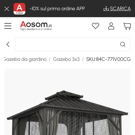
-10% sul primo ordine APP
SCARICA
/
Gazebo da giardino
/
Gazebo 3x3
/
SKU:84C-771V00CG