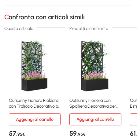
Confronta con articoli simili
Questo articolo
Prodotti a confronto
Outsunny Fioriera Rialzata
Outsunny Fioriera con
Out
con Traliccio Decorativo a
Spalliera Decorativa per
Est
Foglie Nero
Rampicanti Nero
Leg
Aggiungi al carrello
Aggiungi al carrello
57
59
61
,95€
,95€