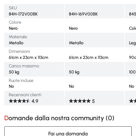
SKU
84H-172V00BK
84H-169V00BK
84
Colore
Nero
Nero
Col
Materiale
Metallo
Metallo
Leg
Dimensioni
61cm x 23cm x 113cm
61cm x 23cm x 113cm
90c
Carico massimo
50 kg
50 kg
100
Ruote incluse
No
No
No
Recensioni clienti
4.9
5
Domande dalla nostra community (
0
)
Fai una domanda