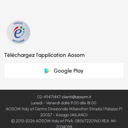
Téléchargez l'application Aosom
Google Play
02-49471447
clienti@aosom.it
Lunedì - Venerdì dalle 9:00 alle 18:00.
AOSOM Italy srl Centro Direzionale Milanofiori Strada 1 Palazzo F1
20057 - Assago (MILANO)
© 2013-2026 AOSOM Italy srl PIVA: 08567220960 REA: MI-
2034098