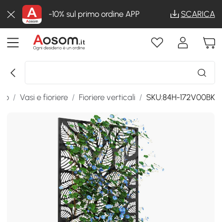
-10% sul primo ordine APP
SCARICA
gio
/
Vasi e fioriere
/
Fioriere verticali
/
SKU:84H-172V00BK