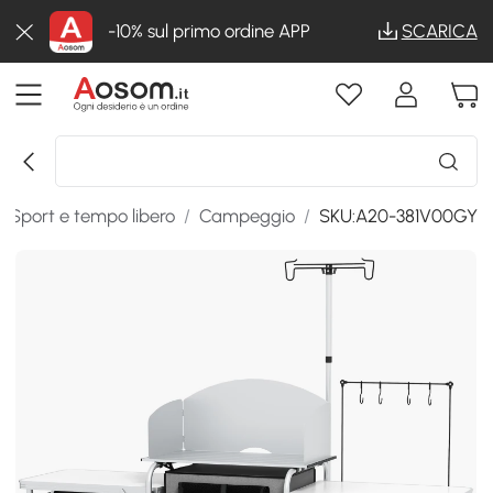
-10% sul primo ordine APP
SCARICA
/
Sport e tempo libero
/
Campeggio
/
SKU:A20-381V00GY