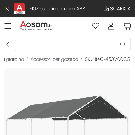
-10% sul primo ordine APP
SCARICA
a giardino
/
Accessori per gazebo
/
SKU:84C-450V00CG