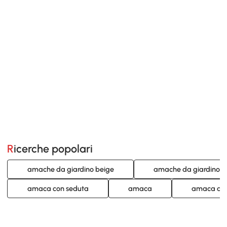
Ricerche popolari
amache da giardino beige
amache da giardino b
amaca con seduta
amaca
amaca alb