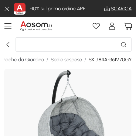
-10% sul primo ordine APP
SCARICA
Amache da Giardino
/
Sedie sospese
/
SKU:84A-361V70GY