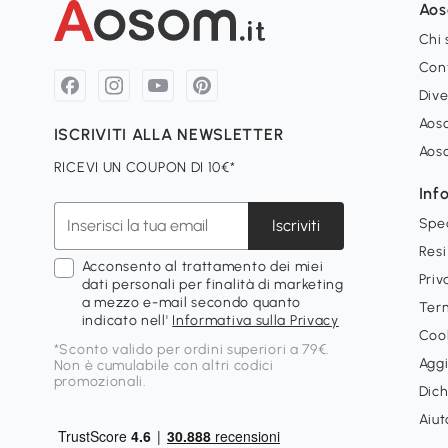
Ao
Chi
Con
Dive
Aoso
ISCRIVITI ALLA NEWSLETTER
Aos
RICEVI UN COUPON DI 10€*
Inf
Spe
Iscriviti
Resi
Acconsento al trattamento dei miei
Priv
dati personali per finalità di marketing
a mezzo e-mail secondo quanto
Term
indicato nell'
Informativa sulla Privacy
Cook
*Sconto valido per ordini superiori a 79€.
Aggi
Non è cumulabile con altri codici
promozionali.
Dich
Aiut