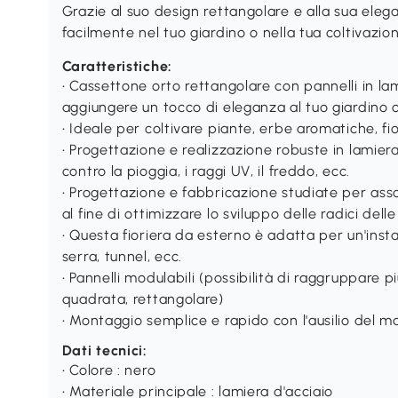
Grazie al suo design rettangolare e alla sua elega
facilmente nel tuo giardino o nella tua coltivazio
Caratteristiche:
• Cassettone orto rettangolare con pannelli in la
aggiungere un tocco di eleganza al tuo giardino o
• Ideale per coltivare piante, erbe aromatiche, fior
• Progettazione e realizzazione robuste in lamier
contro la pioggia, i raggi UV, il freddo, ecc.
• Progettazione e fabbricazione studiate per asso
al fine di ottimizzare lo sviluppo delle radici dell
• Questa fioriera da esterno è adatta per un'instal
serra, tunnel, ecc.
• Pannelli modulabili (possibilità di raggruppare p
quadrata, rettangolare)
• Montaggio semplice e rapido con l'ausilio del m
Dati tecnici:
• Colore : nero
• Materiale principale : lamiera d'acciaio