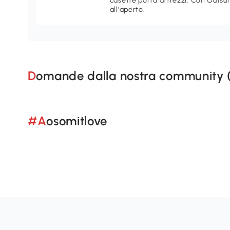
casette porta attrezzi. Con Outsu
all'aperto.
Domande dalla nostra community 
#Aosomitlove