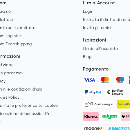
som
Il mio Account
 siamo
Login
tattaci
Esercita il diritto di rec
nta un rivenditore
Invita gli amici
m Logistics
Ispirazioni
om Dropshipping
Guide all'acquisto
ormazioni
Blog
dizione
Pagamento
 e garanzia
acy
ini e condizioni d'uso
ies Policy
orna le preferenze sui cookie
iarazione di accessibilità
o