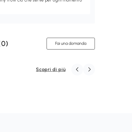
nny trovi ciò che serve per ogni momento
(
0
)
Fai una domanda
Scopri di più