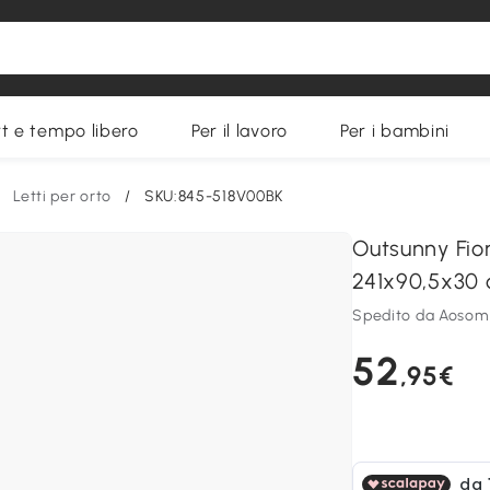
t e tempo libero
Per il lavoro
Per i bambini
/
Letti per orto
/
SKU:845-518V00BK
Outsunny Fior
241x90,5x30 
Spedito da Aosom
52
,95€