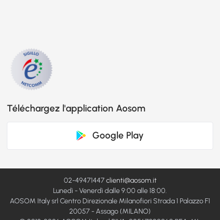
Téléchargez l'application Aosom
Google Play
02-49471447
clienti@aosom.it
Lunedì - Venerdì dalle 9:00 alle 18:00.
AOSOM Italy srl Centro Direzionale Milanofiori Strada 1 Palazzo F1
20057 - Assago (MILANO)