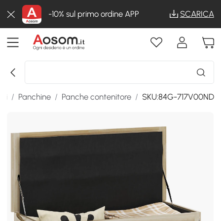
-10% sul primo ordine APP
SCARICA
rni
/
Panchine
/
Panche contenitore
/
SKU:84G-717V00ND