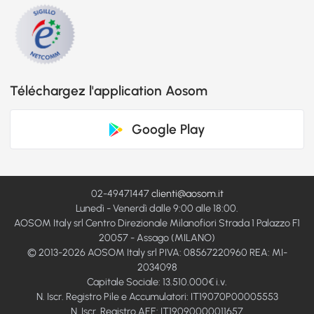
Téléchargez l'application Aosom
Google Play
02-49471447
clienti@aosom.it
Lunedì - Venerdì dalle 9:00 alle 18:00.
AOSOM Italy srl Centro Direzionale Milanofiori Strada 1 Palazzo F1
20057 - Assago (MILANO)
© 2013-2026 AOSOM Italy srl PIVA: 08567220960 REA: MI-
2034098
Capitale Sociale: 13.510.000€ i.v.
N. Iscr. Registro Pile e Accumulatori: IT19070P00005553
N. Iscr. Registro AEE: IT19090000011657