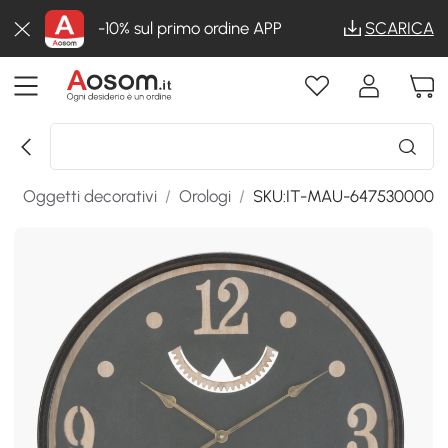
-10% sul primo ordine APP
SCARICA
o
/
Oggetti decorativi
/
Orologi
/
SKU:IT-MAU-647530000