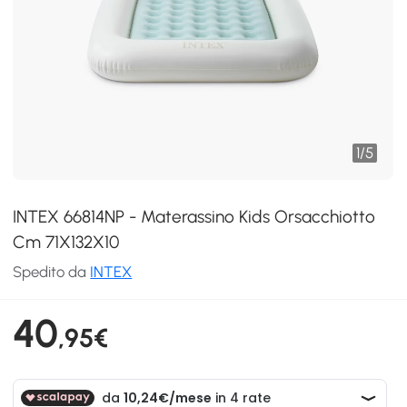
1
/
5
INTEX 66814NP - Materassino Kids Orsacchiotto
Cm 71X132X10
Spedito da
INTEX
40
,95€