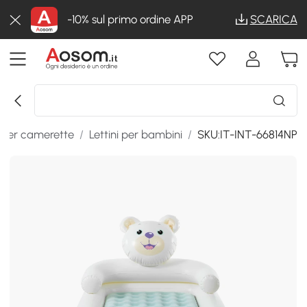
-10% sul primo ordine APP
SCARICA
 per camerette
/
Lettini per bambini
/
SKU:IT-INT-66814NP