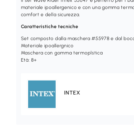
Il set Wave Rider Intex 55647 è perfetto per i bam
materiale ipoallergenico e con una gomma termop
comfort e della sicurezza.
Caratteristiche tecniche
Set composto dalla maschera #55978 e dal boc
Materiale ipoallergnico
Maschera con gomma termoplstica
Età: 8+
INTEX