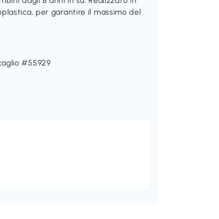
bini dagli 8 anni in su. Realizzato in
lastica, per garantire il massimo del
caglio #55929