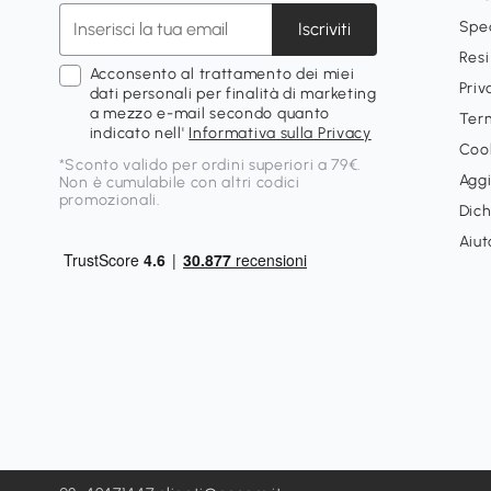
Spe
Iscriviti
Resi
Acconsento al trattamento dei miei
Priv
dati personali per finalità di marketing
a mezzo e-mail secondo quanto
Term
indicato nell'
Informativa sulla Privacy
Cook
*Sconto valido per ordini superiori a 79€.
Aggi
Non è cumulabile con altri codici
promozionali.
Dich
Aiut