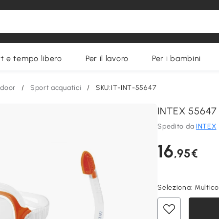
t e tempo libero
Per il lavoro
Per i bambini
tdoor
/
Sport acquatici
/
SKU:IT-INT-55647
INTEX 55647 
Spedito da
INTEX
16
,95€
Seleziona:
Multico