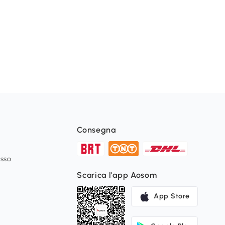
Consegna
esso
Scarica l'app Aosom
App Store