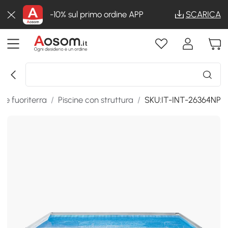
-10% sul primo ordine APP
SCARICA
ine fuoriterra
/
Piscine con struttura
/
SKU:IT-INT-26364NP