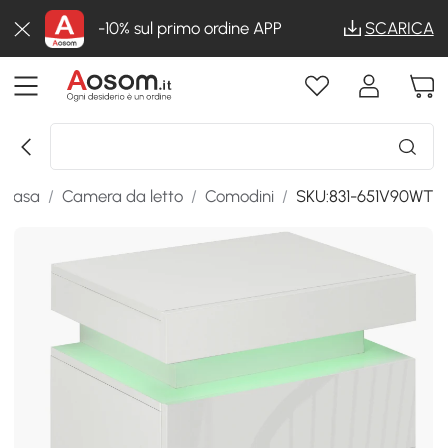
-10% sul primo ordine APP
SCARICA
a casa
/
Camera da letto
/
Comodini
/
SKU:831-651V90WT