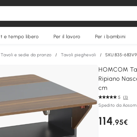
t e tempo libero
Per il lavoro
Per i bambini
Tavoli e sedie da pranzo
/
Tavoli pieghevoli
/
SKU:835-683V
HOMCOM Tavol
Ripiano Nasc
cm
5
(1)
Spedito da Aosom
114
,95€