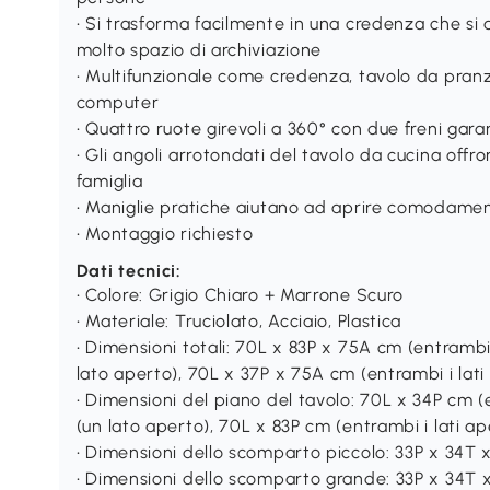
• Si trasforma facilmente in una credenza che si a
molto spazio di archiviazione
• Multifunzionale come credenza, tavolo da pranzo
computer
• Quattro ruote girevoli a 360° con due freni gara
• Gli angoli arrotondati del tavolo da cucina offr
famiglia
• Maniglie pratiche aiutano ad aprire comodamen
• Montaggio richiesto
Dati tecnici:
• Colore: Grigio Chiaro + Marrone Scuro
• Materiale: Truciolato, Acciaio, Plastica
• Dimensioni totali: 70L x 83P x 75A cm (entrambi
lato aperto), 70L x 37P x 75A cm (entrambi i lati 
• Dimensioni del piano del tavolo: 70L x 34P cm (e
(un lato aperto), 70L x 83P cm (entrambi i lati ap
• Dimensioni dello scomparto piccolo: 33P x 34T x
• Dimensioni dello scomparto grande: 33P x 34T 