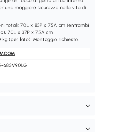
iunge un tocco di gusto al tuo interno
er una maggiore sicurezza nella vita di
oni totali: 70L x 83P x 75A cm (entrambi
rto), 70L x 37P x 75A cm
kg (per lato). Montaggio richiesto.
OMCOM
5-683V90LG