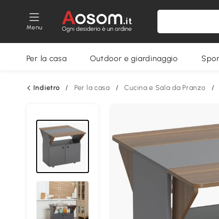
Menu
Per la casa
Outdoor e giardinaggio
Spor
Indietro
/
Per la casa
/
Cucina e Sala da Pranzo
/