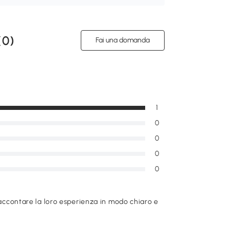
(
0
)
Fai una domanda
1
0
0
0
0
raccontare la loro esperienza in modo chiaro e