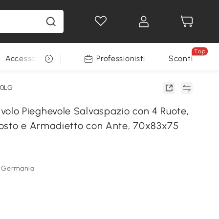
Top
Accessori per animali
Professionisti
Sconti
90LG
o Pieghevole Salvaspazio con 4 Ruote,
osto e Armadietto con Ante, 70x83x75
 Germania