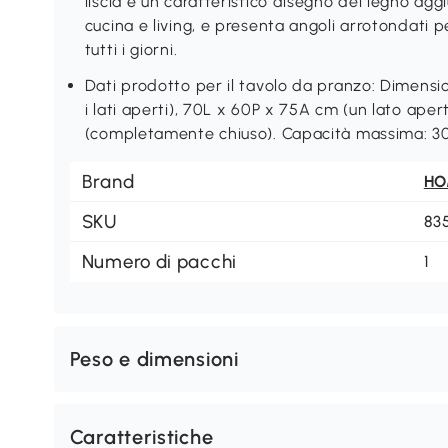
liscia e un caratteristico disegno del legno agg
cucina e living, e presenta angoli arrotondati p
tutti i giorni.
Dati prodotto per il tavolo da pranzo: Dimensi
i lati aperti), 70L x 60P x 75A cm (un lato ape
(completamente chiuso). Capacità massima: 30 
Brand
H
SKU
83
Numero di pacchi
1
Peso e dimensioni
Caratteristiche