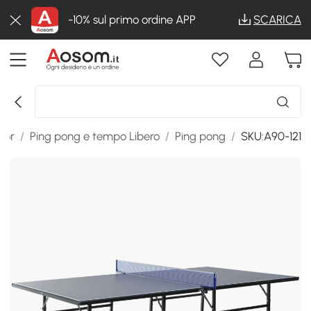
-10% sul primo ordine APP
SCARICA
oor
/
Ping pong e tempo Libero
/
Ping pong
/
SKU:A90-121