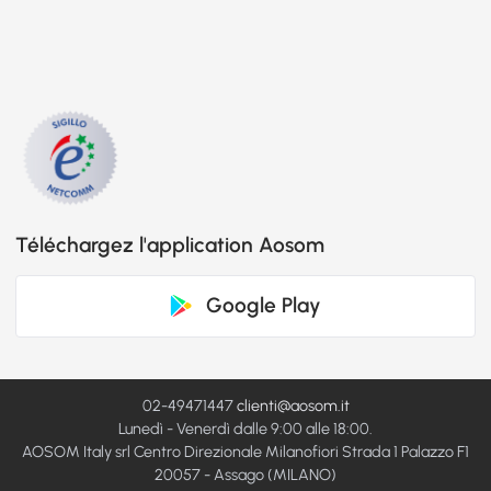
Téléchargez l'application Aosom
Google Play
02-49471447
clienti@aosom.it
Lunedì - Venerdì dalle 9:00 alle 18:00.
AOSOM Italy srl Centro Direzionale Milanofiori Strada 1 Palazzo F1
20057 - Assago (MILANO)