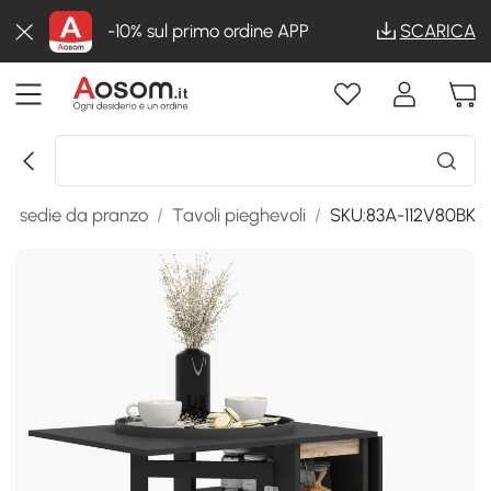
-10% sul primo ordine APP
SCARICA
i e sedie da pranzo
/
Tavoli pieghevoli
/
SKU:83A-112V80BK