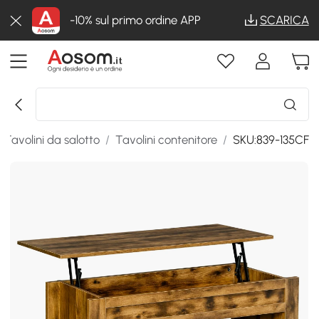
-10% sul primo ordine APP
SCARICA
Tavolini da salotto
/
Tavolini contenitore
/
SKU:839-135CF