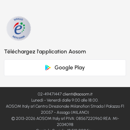
Téléchargez l'application Aosom
Google Play
02-49471447
clienti@aosom.it
Lunedì - Venerdì dalle 9:00 alle 18:00.
AOSOM Italy srl Centro Direzionale Milanofiori Strada 1 Palazzo F1
20057 - Assago (MILANO)
© 2013-2026 AOSOM Italy srl PIVA: 08567220960 REA: MI-
2034098