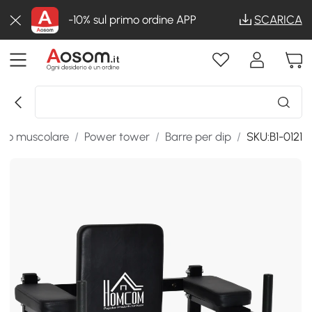
-10% sul primo ordine APP
SCARICA
to muscolare
/
Power tower
/
Barre per dip
/
SKU:B1-0121