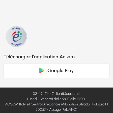
Téléchargez l'application Aosom
Google Play
02-49471447
clienti@aosom.it
Lunedì - Venerdì dalle 9:00 alle 18:00.
AOSOM Italy srl Centro Direzionale Milanofiori Strada 1 Palazzo F1
20057 - Assago (MILANO)