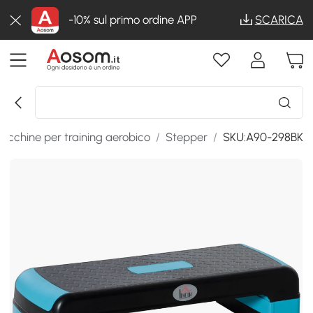
-10% sul primo ordine APP
SCARICA
acchine per training aerobico
/
Stepper
/
SKU:A90-298BK