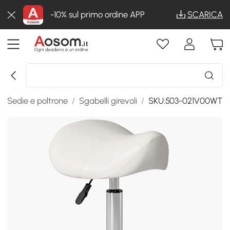
-10% sul primo ordine APP
SCARICA
/
Sedie e poltrone
/
Sgabelli girevoli
/
SKU:503-021V00WT