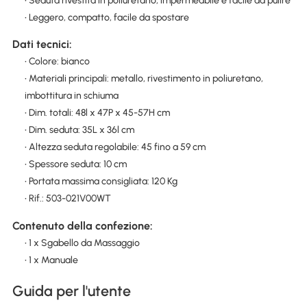
• Seduta rivestita in poliuretano, impermeabile e facile da pulire
• Leggero, compatto, facile da spostare
Dati tecnici:
• Colore: bianco
• Materiali principali: metallo, rivestimento in poliuretano,
imbottitura in schiuma
• Dim. totali: 48l x 47P x 45-57H cm
• Dim. seduta: 35L x 36l cm
• Altezza seduta regolabile: 45 fino a 59 cm
• Spessore seduta: 10 cm
• Portata massima consigliata: 120 Kg
• Rif.: 503-021V00WT
Contenuto della confezione:
• 1 x Sgabello da Massaggio
• 1 x Manuale
Guida per l'utente