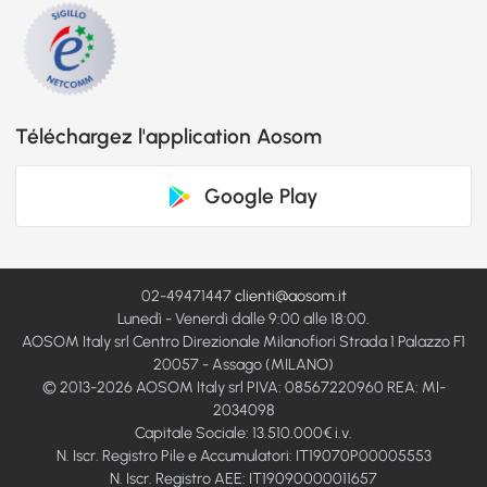
Téléchargez l'application Aosom
Google Play
02-49471447
clienti@aosom.it
Lunedì - Venerdì dalle 9:00 alle 18:00.
AOSOM Italy srl Centro Direzionale Milanofiori Strada 1 Palazzo F1
20057 - Assago (MILANO)
© 2013-2026 AOSOM Italy srl PIVA: 08567220960 REA: MI-
2034098
Capitale Sociale: 13.510.000€ i.v.
N. Iscr. Registro Pile e Accumulatori: IT19070P00005553
N. Iscr. Registro AEE: IT19090000011657