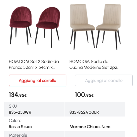
HOMCOM Set 2 Sedie da
HOMCOM Sedie da
Pranzo 52cm x 54cm x
Cucina Moderne Set 2pz
79cm Rosso Scuro
con Design Salvaspazio
Aggiungi al carrello
Aggiungi al carrello
134
100
,95€
,95€
SKU
835-253WR
835-852V00LR
Colore
Rosso Scuro
Marrone Chiaro, Nero
Materiale