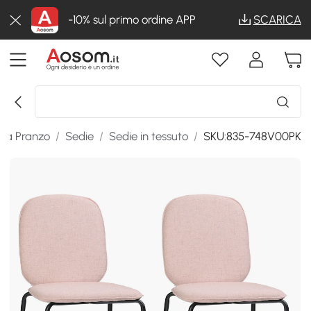
-10% sul primo ordine APP
SCARICA
 da Pranzo
/
Sedie
/
Sedie in tessuto
/
SKU:835-748V00PK