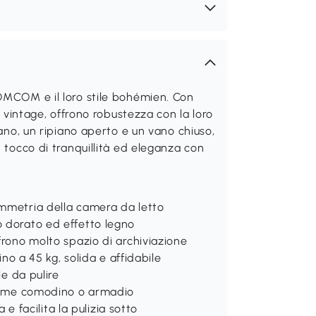
OMCOM e il loro stile bohémien. Con
o vintage, offrono robustezza con la loro
iano, un ripiano aperto e un vano chiuso,
n tocco di tranquillità ed eleganza con
immetria della camera da letto
o dorato ed effetto legno
frono molto spazio di archiviazione
ino a 45 kg, solida e affidabile
le da pulire
i come comodino o armadio
 e facilita la pulizia sotto