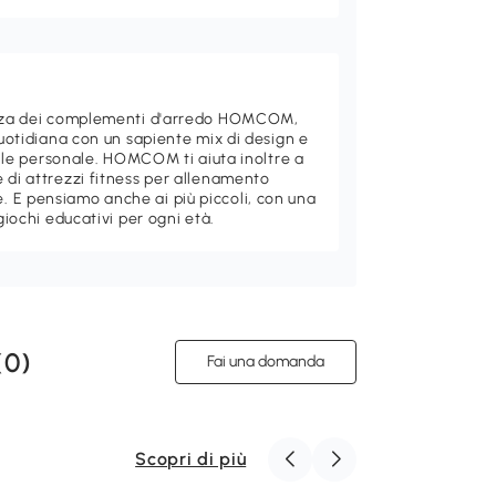
ganza dei complementi d'arredo HOMCOM,
quotidiana con un sapiente mix di design e
stile personale. HOMCOM ti aiuta inoltre a
 di attrezzi fitness per allenamento
 E pensiamo anche ai più piccoli, con una
giochi educativi per ogni età.
(
0
)
Fai una domanda
Scopri di più