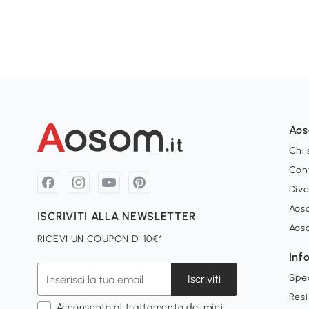
Ao
Chi
Con
Dive
Aoso
ISCRIVITI ALLA NEWSLETTER
Aos
RICEVI UN COUPON DI 10€*
Inf
Spe
Iscriviti
Resi
Acconsento al trattamento dei miei