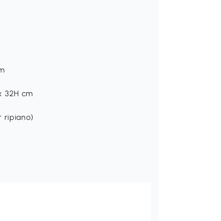
cm
 x 32H cm
r ripiano)