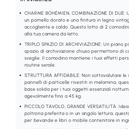
CHARME BOHÉMIEN, COMBINAZIONE DI DUE: Unio
un pomello dorato e una finitura in legno vinta
accogliente e caldo. Questo lotto di 2 comodin
alla tua camera da letto.
TRIPLO SPAZIO DI ARCHIVIAZIONE: Un piano pia
spazio di archiviazione chiuso permettono di con
sveglie. Il comodino mantiene i tuoi effetti per
routine serale.
STRUTTURA AFFIDABILE: Non sottovalutare le su
pannelli di particelle rivestiti in melamina, qu
base solida per i tuoi oggetti essenziali nottu
agevolmente fino a 45 kg.
PICCOLO TAVOLO, GRANDE VERSATILITÀ: Ideali ac
poltrona preferita o in un angolo lettura, ques
per bevande e libri o mobile contenitore in ingre