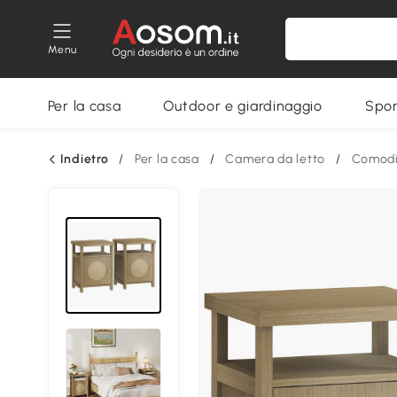
Menu
Per la casa
Outdoor e giardinaggio
Spor
Indietro
/
Per la casa
/
Camera da letto
/
Comodi