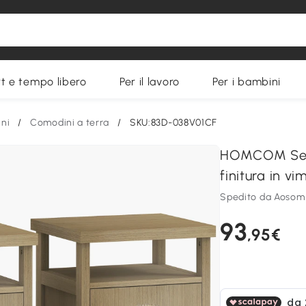
t e tempo libero
Per il lavoro
Per i bambini
ni
/
Comodini a terra
/
SKU:83D-038V01CF
HOMCOM Set d
finitura in v
Spedito da Aosom
93
,95€