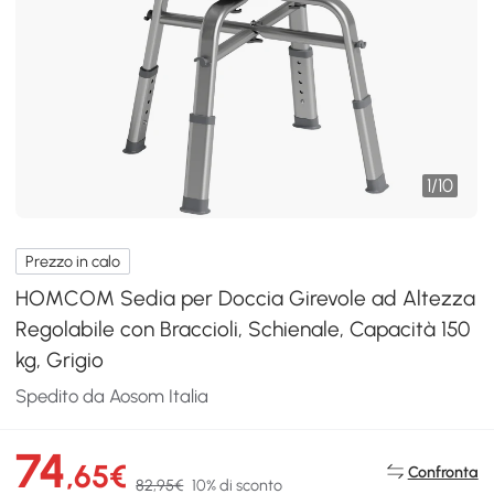
1
/
10
Prezzo in calo
HOMCOM Sedia per Doccia Girevole ad Altezza
Regolabile con Braccioli, Schienale, Capacità 150
kg, Grigio
Spedito da Aosom Italia
74
,65€
Confronta
82,95€
10% di sconto