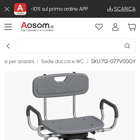
-10% sul primo ordine APP
SCARICA
ari e per anziani
/
Sedie doccia e WC
/
SKU:712-077V00GY