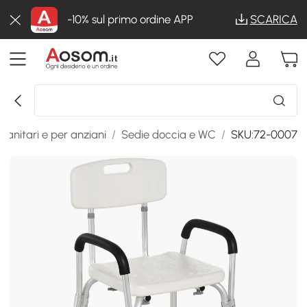
-10% sul primo ordine APP
SCARICA
i sanitari e per anziani
/
Sedie doccia e WC
/
SKU:72-0007