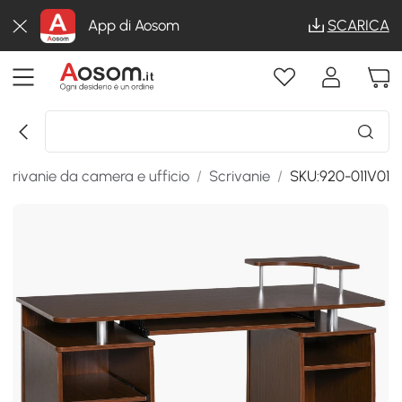
App di Aosom
SCARICA
Scrivanie da camera e ufficio
/
Scrivanie
/
SKU:920-011V01