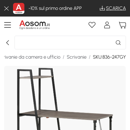
-10% sul primo ordine APP
SCARICA
crivanie da camera e ufficio
/
Scrivanie
/
SKU:836-247GY