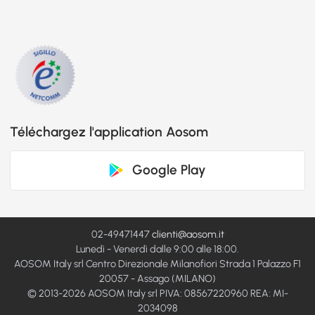
Téléchargez l'application Aosom
Google Play
02-49471447
clienti@aosom.it
Lunedì - Venerdì dalle 9:00 alle 18:00.
AOSOM Italy srl Centro Direzionale Milanofiori Strada 1 Palazzo F1
20057 - Assago (MILANO)
© 2013-2026 AOSOM Italy srl PIVA: 08567220960 REA: MI-
2034098