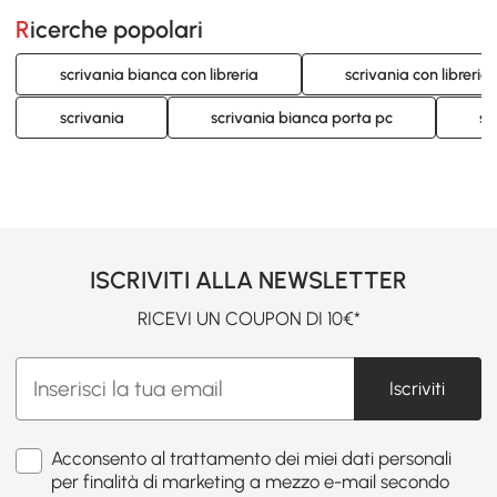
Ricerche popolari
scrivania bianca con libreria
scrivania con libreria 
scrivania
scrivania bianca porta pc
sc
ISCRIVITI ALLA NEWSLETTER
RICEVI UN COUPON DI 10€*
Iscriviti
Acconsento al trattamento dei miei dati personali
per finalità di marketing a mezzo e-mail secondo