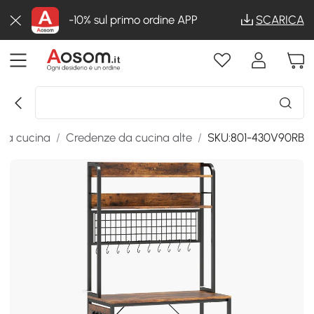
-10% sul primo ordine APP
SCARICA
 da cucina
/
Credenze da cucina alte
/
SKU:801-430V90RB