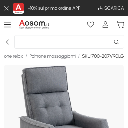
-10% sul primo ordine APP
SCARICA
ltrone relax
/
Poltrone massaggianti
/
SKU:700-207V90LG