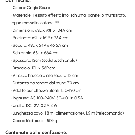
Dati tecnici:
• Colore: Grigio Scuro
• Materiale: Tessuto effetto lino, schiuma, pannello multistrato,
legno massello, cotone PP
• Dimensioni: 69L x 93P x 104A cm
• Reclinata: 69L x 161P x 76A cm
• Seduta: 48L x 54P x 46.5A cm
• Schienale: 53L x 66A cm
• Spessore: 13cm (seduta/schienale)
• Bracciolo: 10L x 56P cm
• Altezza bracciolo alla seduta: 13 cm
• Distanza da tenere dal muro: 70 cm
• Adatto per altezza utenti: 150-190 cm
• Ingresso: AC 100-240V, 50-60Hz, 0.5A
• Uscita: DC 12V, 0.5A, 6W
• Lunghezza cavo: 1.8 m (alimentazione), 1.5 m (telecomando)
• Capacità di peso: 150 kg
Contenuto della confezione: