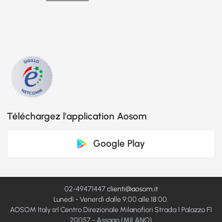
Téléchargez l'application Aosom
Google Play
02-49471447
clienti@aosom.it
Lunedì - Venerdì dalle 9:00 alle 18:00.
AOSOM Italy srl Centro Direzionale Milanofiori Strada 1 Palazzo F1
20057 - Assago (MILANO)