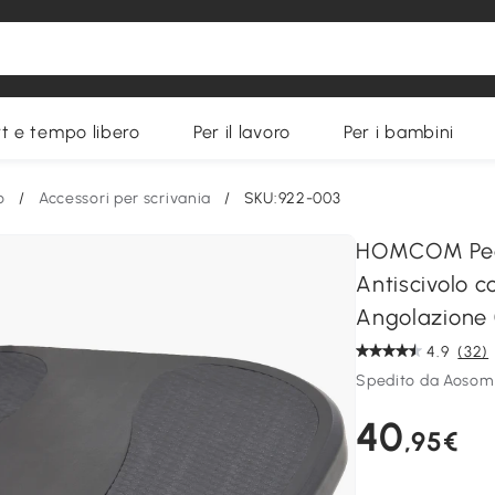
t e tempo libero
Per il lavoro
Per i bambini
o
/
Accessori per scrivania
/
SKU:922-003
HOMCOM Pedan
Antiscivolo c
Angolazione 
4.9
(32)
Spedito da Aosom
40
,95€