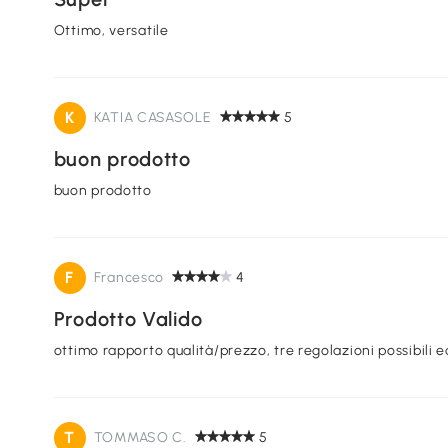
Ottimo, versatile
K
KATIA CASASOLE
5
buon prodotto
buon prodotto
F
Francesco
4
Prodotto Valido
ottimo rapporto qualità/prezzo, tre regolazioni possibili 
T
TOMMASO C.
5