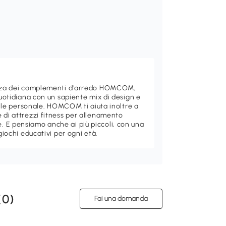
ganza dei complementi d'arredo HOMCOM,
quotidiana con un sapiente mix di design e
stile personale. HOMCOM ti aiuta inoltre a
 di attrezzi fitness per allenamento
 E pensiamo anche ai più piccoli, con una
giochi educativi per ogni età.
(
0
)
Fai una domanda