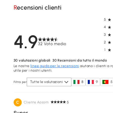
Recensioni clienti
5
4
4.9
3
2
32 Voto medio
1
30
valutazioni globali
30
Recensioni da tutto il mondo
Le nostre
linee guida per le recensioni
aiutano i clienti a 
utile per i nostri utenti.
Tutte le valutazioni
8
9
5
Filtra per
C
Cliente Aosom
5
Super