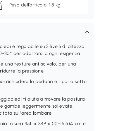
Peso dell’articolo: 1.8 kg
 è regolabile su 3 livelli di altezza
 0-30° per adattarsi a ogni esigenza.
una texture antiscivolo, per una
ridurre la pressione.
oi richiudere la pedana e riporla sotto
piedi ti aiuta a trovare la postura
 le gambe leggermente sollevate,
citata sull'area lombare.
nia misura 45L x 34P x (10-16.5)A cm e