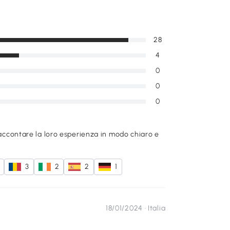
28
4
0
0
0
raccontare la loro esperienza in modo chiaro e
3
2
2
1
18/01/2024 ·
Italia