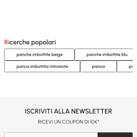
Ricerche popolari
panche imbottite beige
panche imbottite blu
panca imbottita ristorante
panca
panc
ISCRIVITI ALLA NEWSLETTER
RICEVI UN COUPON DI 10€*