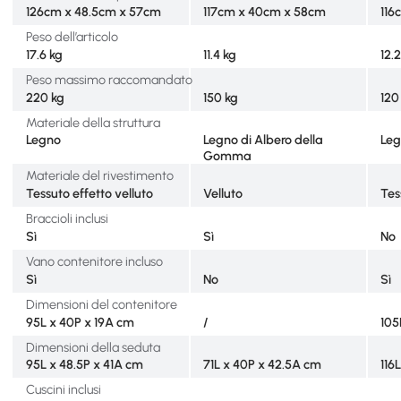
126cm x 48.5cm x 57cm
117cm x 40cm x 58cm
116
Peso dell’articolo
17.6 kg
11.4 kg
12.
Peso massimo raccomandato
220 kg
150 kg
120
Materiale della struttura
Legno
Legno di Albero della
Leg
Gomma
Materiale del rivestimento
Tessuto effetto velluto
Velluto
Tes
Braccioli inclusi
Sì
Sì
No
Vano contenitore incluso
Sì
No
Sì
Dimensioni del contenitore
95L x 40P x 19A cm
/
105
Dimensioni della seduta
95L x 48.5P x 41A cm
71L x 40P x 42.5A cm
116
Cuscini inclusi