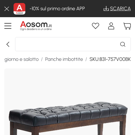
-10% sul primo ordine APP
SCARICA
oggiorno e salotto
/
Panche imbottite
/
SKU:831-757V00BK