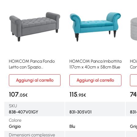
HOMCOM Panca Fondo
HOMCOM Panca Imbottita
HO
Letto con Spazio
117cm x 40cm x 58cm Blue
Con
Portaoggetti Braccioli
Tes
Aggiungi al carrello
Aggiungi al carrello
107
115
74
,05€
,95€
SKU
838-407V01GY
831-305V01
83
Colore
Grigio
Blu
Gri
Dimensioni complessive