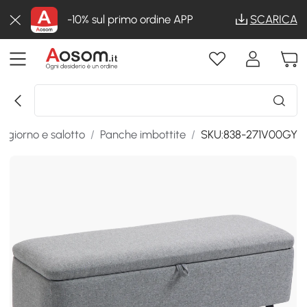
-10% sul primo ordine APP
SCARICA
ggiorno e salotto
/
Panche imbottite
/
SKU:838-271V00GY