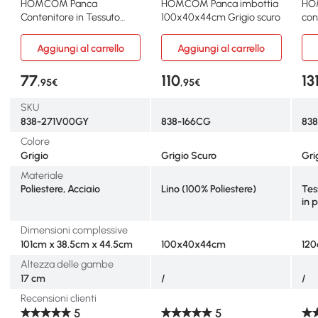
HOMCOM Panca
HOMCOM Panca imbottia
HO
Contenitore in Tessuto
100x40x44cm Grigio scuro
con
Effetto Velluto Grigia
x 4
Aggiungi al carrello
Aggiungi al carrello
77
110
13
,95€
,95€
SKU
838-271V00GY
838-166CG
83
Colore
Grigio
Grigio Scuro
Gri
Materiale
Poliestere, Acciaio
Lino (100% Poliestere)
Tes
in 
Dimensioni complessive
101cm x 38.5cm x 44.5cm
100x40x44cm
120
Altezza delle gambe
17 cm
/
/
Recensioni clienti
5
5