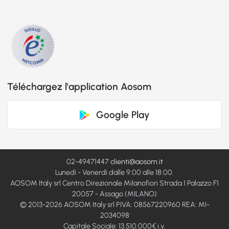
Téléchargez l'application Aosom
Google Play
02-49471447
clienti@aosom.it
Lunedì - Venerdì dalle 9:00 alle 18:00.
AOSOM Italy srl Centro Direzionale Milanofiori Strada 1 Palazzo F1
20057 - Assago (MILANO)
© 2013-2026 AOSOM Italy srl PIVA: 08567220960 REA: MI-
2034098
Capitale Sociale: 13.510.000€ i.v.