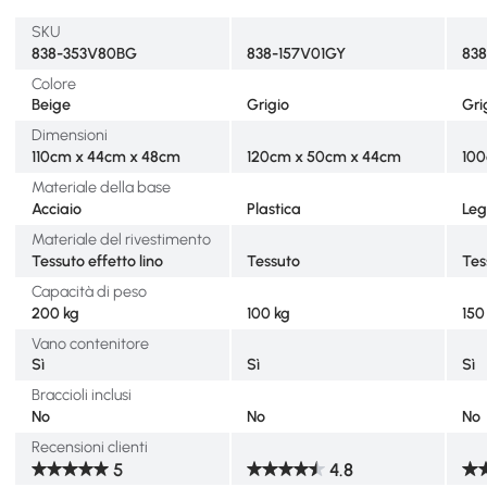
SKU
838-353V80BG
838-157V01GY
83
Colore
Beige
Grigio
Gri
Dimensioni
110cm x 44cm x 48cm
120cm x 50cm x 44cm
100
Materiale della base
Acciaio
Plastica
Leg
Materiale del rivestimento
Tessuto effetto lino
Tessuto
Tes
Capacità di peso
200 kg
100 kg
150
Vano contenitore
Sì
Sì
Sì
Braccioli inclusi
No
No
No
Recensioni clienti
5
4.8