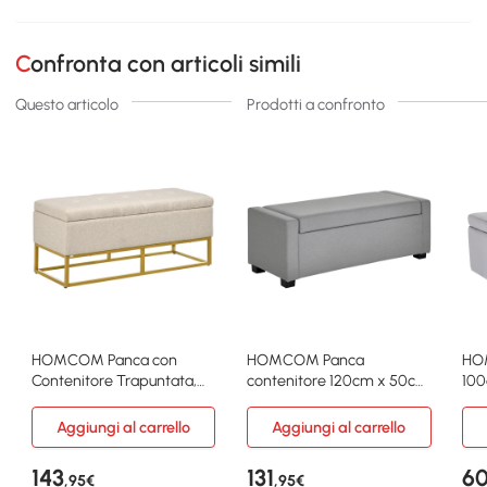
Confronta con articoli simili
Questo articolo
Prodotti a confronto
HOMCOM Panca con
HOMCOM Panca
HO
Contenitore Trapuntata,
contenitore 120cm x 50cm
100
110x44x48cm, Beige
x 44cm Grigio
Gri
Aggiungi al carrello
Aggiungi al carrello
143
131
6
,95€
,95€