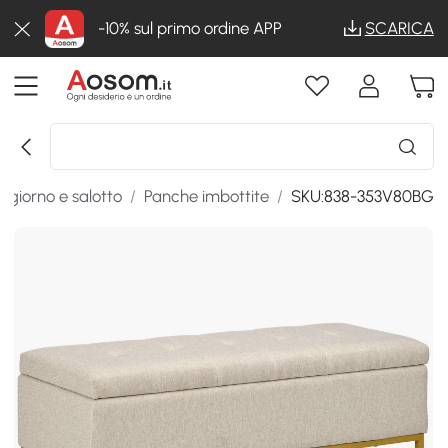
-10% sul primo ordine APP
SCARICA
ggiorno e salotto
/
Panche imbottite
/
SKU:838-353V80BG