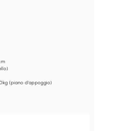
Acm
llo)
 50kg (piano d'appoggio)