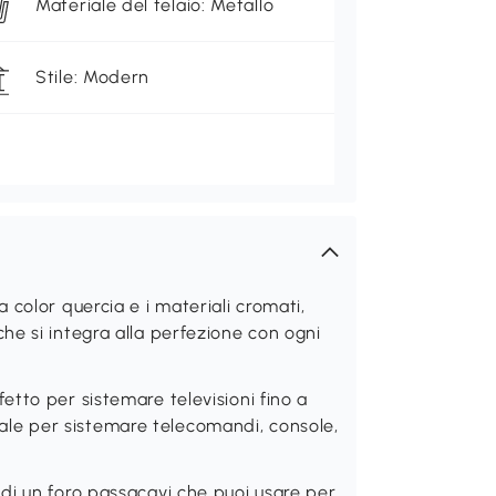
Materiale del telaio: Metallo
Stile: Modern
color quercia e i materiali cromati,
e si integra alla perfezione con ogni
tto per sistemare televisioni fino a
ideale per sistemare telecomandi, console,
di un foro passacavi che puoi usare per