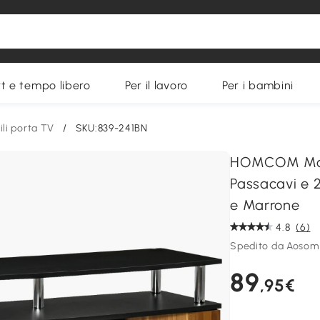
t e tempo libero
Per il lavoro
Per i bambini
li porta TV
/
SKU:839-241BN
HOMCOM Mobil
Passacavi e 
e Marrone
4.8
(6)
Spedito da Aosom 
89
,95€