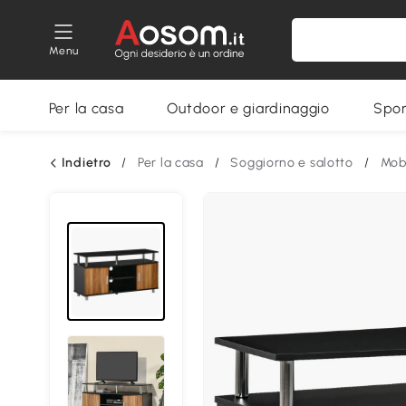
Menu
Per la casa
Outdoor e giardinaggio
Spor
Indietro
/
Per la casa
/
Soggiorno e salotto
/
Mobi