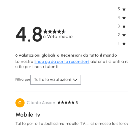
5
4
4.8
3
2
6 Voto medio
1
6
valutazioni globali
6
Recensioni da tutto il mondo
Le nostre
linee guida per le recensioni
aiutano i clienti a 
utile per i nostri utenti.
Tutte le valutazioni
Filtra per
C
Cliente Aosom
5
Mobile tv
Tutto perfetto ,bellissimo mobile TV.....ci o messo lo stereo!