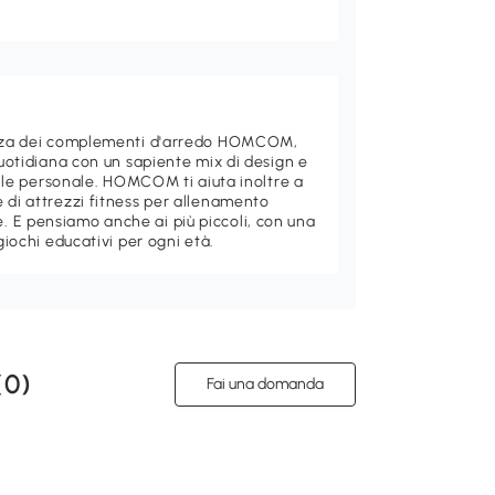
ganza dei complementi d'arredo HOMCOM,
quotidiana con un sapiente mix di design e
stile personale. HOMCOM ti aiuta inoltre a
 di attrezzi fitness per allenamento
 E pensiamo anche ai più piccoli, con una
giochi educativi per ogni età.
(
0
)
Fai una domanda