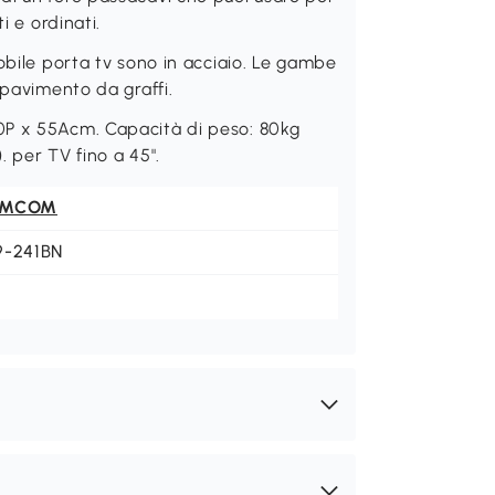
i e ordinati.
obile porta tv sono in acciaio. Le gambe
 pavimento da graffi.
0P x 55Acm. Capacità di peso: 80kg
. per TV fino a 45".
OMCOM
9-241BN