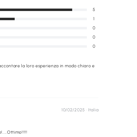
5
1
0
0
0
raccontare la loro esperienza in modo chiaro e
10/02/2025 ·
Italia
....Ottimo!!!!!