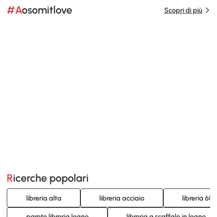
#Aosomitlove
Scopri di più
Ricerche popolari
libreria alta
libreria acciaio
libreria 60
parete libreria legno
libreria a scaffale in legno