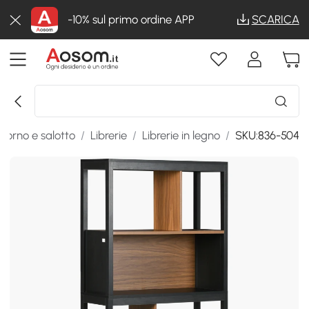
-10% sul primo ordine APP
SCARICA
iorno e salotto
/
Librerie
/
Librerie in legno
/
SKU:836-504