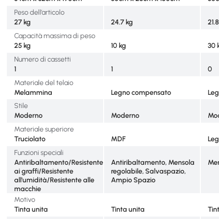
Peso dell’articolo
27 kg
24.7 kg
21.
Capacità massima di peso
25 kg
10 kg
30 
Numero di cassetti
1
1
0
Materiale del telaio
Melammina
Legno compensato
Le
Stile
Moderno
Moderno
Mo
Materiale superiore
Truciolato
MDF
Le
Funzioni speciali
Antiribaltamento/Resistente
Antiribaltamento, Mensola
Men
ai graffi/Resistente
regolabile, Salvaspazio,
all'umidità/Resistente alle
Ampio Spazio
macchie
Motivo
Tinta unita
Tinta unita
Tin