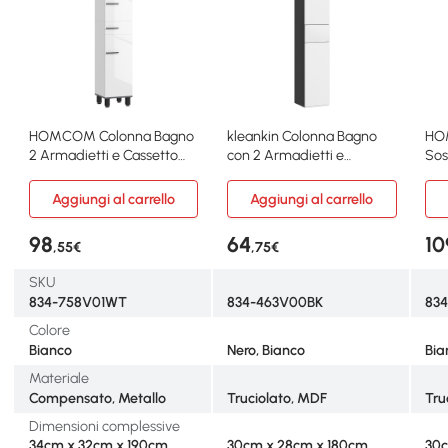
HOMCOM Colonna Bagno
kleankin Colonna Bagno
HO
2 Armadietti e Cassetto
con 2 Armadietti e
Sos
34x32x190cm Bianco
Cassetto in Legno Nero
Reg
Aggiungi al carrello
Aggiungi al carrello
98
64
10
,55€
,75€
SKU
834-758V01WT
834-463V00BK
83
Colore
Bianco
Nero, Bianco
Bia
Materiale
Compensato, Metallo
Truciolato, MDF
Tru
Dimensioni complessive
34cm x 32cm x 190cm
30cm x 28cm x 180cm
30c