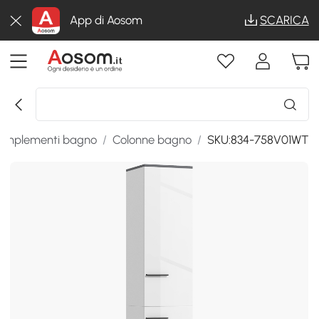
App di Aosom
SCARICA
omplementi bagno
/
Colonne bagno
/
SKU:834-758V01WT