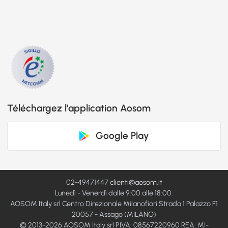
Téléchargez l'application Aosom
Google Play
02-49471447
clienti@aosom.it
Lunedì - Venerdì dalle 9:00 alle 18:00.
AOSOM Italy srl Centro Direzionale Milanofiori Strada 1 Palazzo F1
20057 - Assago (MILANO)
© 2013-2026 AOSOM Italy srl PIVA: 08567220960 REA: MI-