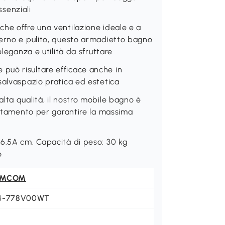
ssenziali
he offre una ventilazione ideale e a
derno e pulito, questo armadietto bagno
eleganza e utilità da sfruttare
può risultare efficace anche in
salvaspazio pratica ed estetica
lta qualità, il nostro mobile bagno è
baltamento per garantire la massima
96.5A cm. Capacità di peso: 30 kg
o
OMCOM
4-778V00WT