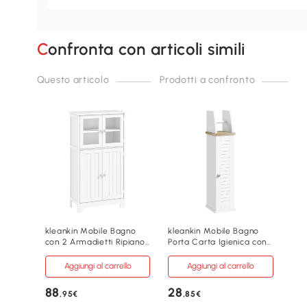
Confronta con articoli simili
Questo articolo
Prodotti a confronto
kleankin Mobile Bagno
kleankin Mobile Bagno
con 2 Armadietti Ripiano
Porta Carta Igienica con
Regolabile Bianco
Armadietto Bianco
Aggiungi al carrello
Aggiungi al carrello
88
28
,95€
,85€