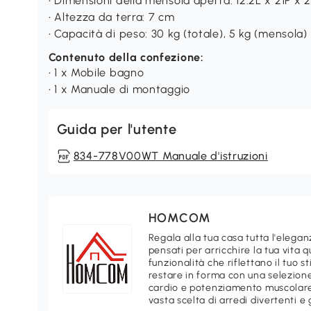
• Dimensioni della mensola aperta: 12.2L x 21P x
• Altezza da terra: 7 cm
• Capacità di peso: 30 kg (totale), 5 kg (mensola)
Contenuto della confezione:
• 1 x Mobile bagno
• 1 x Manuale di montaggio
Guida per l'utente
834-778V00WT Manuale d'istruzioni
HOMCOM
Regala alla tua casa tutta l'ele
pensati per arricchire la tua vita 
funzionalità che riflettano il tuo 
restare in forma con una selezione
cardio e potenziamento muscolare.
vasta scelta di arredi divertenti e 