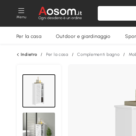
Menu
Per la casa
Outdoor e giardinaggio
Spor
Indietro
/
Per la casa
/
Complementi bagno
/
Mob