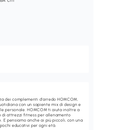
 28A cm
ganza dei complementi d'arredo HOMCOM,
quotidiana con un sapiente mix di design e
stile personale. HOMCOM ti aiuta inoltre a
 di attrezzi fitness per allenamento
 E pensiamo anche ai più piccoli, con una
giochi educativi per ogni età.