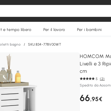
t e tempo libero
Per il lavoro
Per i bambini
iletti bagno
/
SKU:834-778V00WT
HOMCOM Mobi
Livelli e 3 R
cm
5
(2)
Spedito da Aosom 
66
,95€