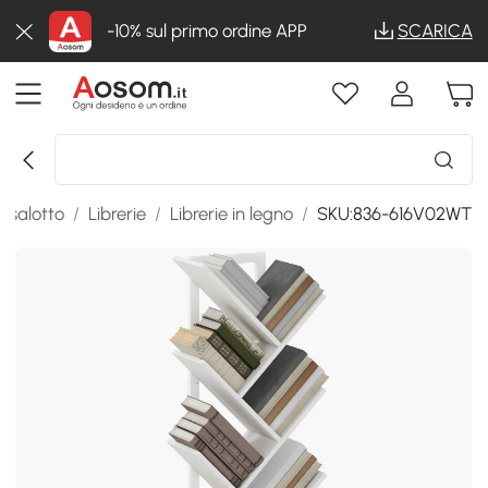
-10% sul primo ordine APP
SCARICA
 salotto
/
Librerie
/
Librerie in legno
/
SKU:836-616V02WT