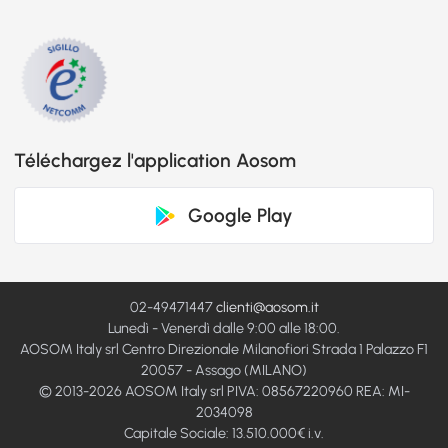
Téléchargez l'application Aosom
Google Play
02-49471447
clienti@aosom.it
Lunedì - Venerdì dalle 9:00 alle 18:00.
AOSOM Italy srl Centro Direzionale Milanofiori Strada 1 Palazzo F1
20057 - Assago (MILANO)
© 2013-2026 AOSOM Italy srl PIVA: 08567220960 REA: MI-
2034098
Capitale Sociale: 13.510.000€ i.v.