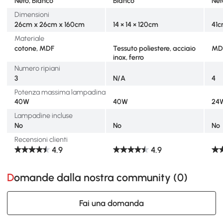
Nero, Bianco
Bianco
Ner
Dimensioni
26cm x 26cm x 160cm
14 × 14 × 120cm
41c
Materiale
cotone, MDF
Tessuto poliestere, acciaio
MD
inox, ferro
Numero ripiani
3
N/A
4
Potenza massima lampadina
40W
40W
24
Lampadine incluse
No
No
No
Recensioni clienti
4.9
4.9
Domande dalla nostra community (
0
)
Fai una domanda