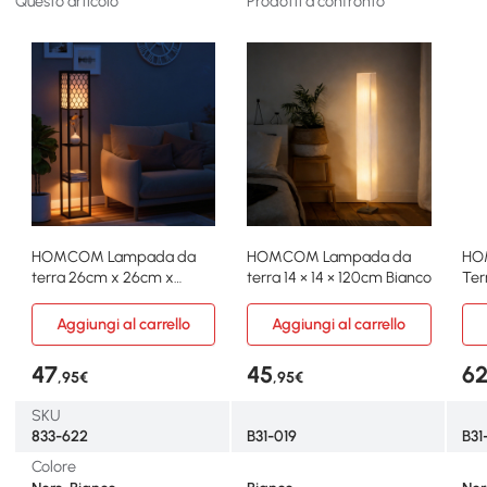
Questo articolo
Prodotti a confronto
HOMCOM Lampada da
HOMCOM Lampada da
HO
terra 26cm x 26cm x
terra 14 × 14 × 120cm Bianco
Ter
160cm Nero, bianco
con
Aggiungi al carrello
Aggiungi al carrello
47
45
6
,95€
,95€
SKU
833-622
B31-019
B3
Colore