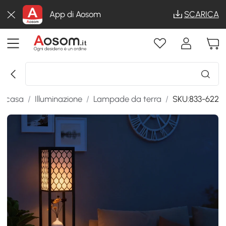
App di Aosom
SCARICA
la casa
/
Illuminazione
/
Lampade da terra
/
SKU:833-622