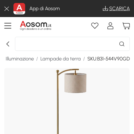
App di Aosom
SCARICA
/
Illuminazione
/
Lampade da terra
/
SKU:B31-544V90GD