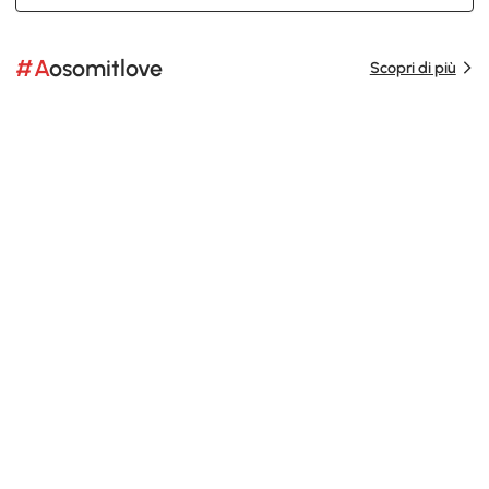
#Aosomitlove
Scopri di più