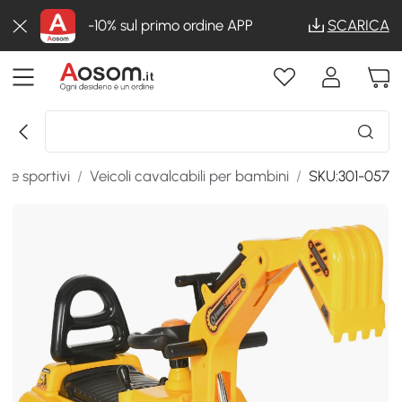
-10% sul primo ordine APP
SCARICA
o e sportivi
/
Veicoli cavalcabili per bambini
/
SKU:301-057