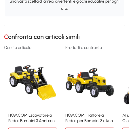
una vasta scelta di arredi divertenti e giochi educativi per ogni
età.
Confronta con articoli simili
Questo articolo
Prodotti a confronto
HOMCOM Escavatore a
HOMCOM Trattore a
AI
Pedali Bambini 3 Anni con
Pedali per Bambini 3+ Anni
Gio
Ruspa e Volante
con Rimorchio Giallo
Pal