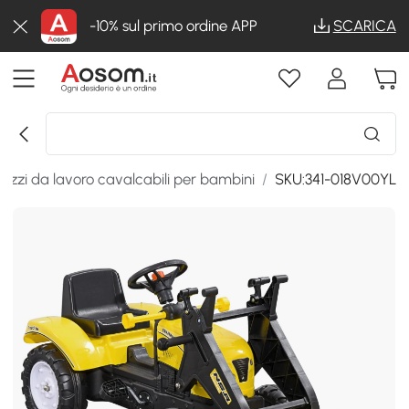
-10% sul primo ordine APP
SCARICA
ezzi da lavoro cavalcabili per bambini
/
SKU:341-018V00YL