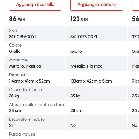
Aggiungi al carrello
Aggiungi al carrello
86
123
5
,95€
,95€
SKU
341-018V00YL
341-017V00YL
37
Colore
Giallo
Giallo
Gia
Materiale
Metallo, Plastica
Metallo, Plastica
Pla
Dimensioni
114cm x 41cm x 52cm
133cm x 42cm x 51cm
91c
Capacità di peso
35 kg
35 kg
25 
Altezza della seduta da terra
28 cm
28 cm
25
Escavatore incluso
Sì
No
No
Ruspa inclusa