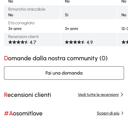
No
No
No
Rimorchio staccabile
No
Sì
No
Età consigliata
3+ anni
3+ anni
12-
Recensioni clienti
4.7
4.9
Domande dalla nostra community (
0
)
Fai una domanda
Recensioni clienti
Vedi tutte le recensioni
#Aosomitlove
Scopri di più