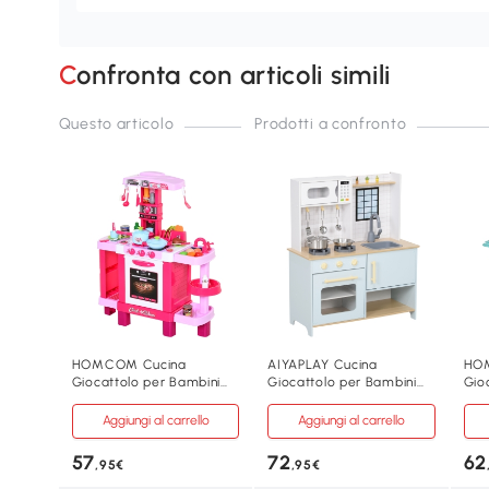
Confronta con articoli simili
Questo articolo
Prodotti a confronto
HOMCOM Cucina
AIYAPLAY Cucina
HO
Giocattolo per Bambini
Giocattolo per Bambini
Gio
con 38 Accessori Inclusi
con Fornelli Blu e Bianco
6 A
Aggiungi al carrello
Aggiungi al carrello
57
72
62
,95€
,95€