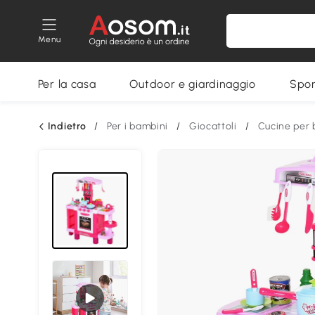
Menu
Per la casa
Outdoor e giardinaggio
Spor
Indietro
/
Per i bambini
/
Giocattoli
/
Cucine per 