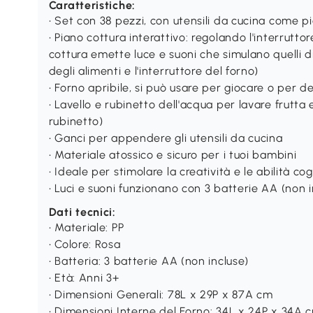
Caratteristiche:
• Set con 38 pezzi, con utensili da cucina come p
• Piano cottura interattivo: regolando l'interruttor
cottura emette luce e suoni che simulano quelli d
degli alimenti e l'interruttore del forno)
• Forno apribile, si può usare per giocare o per d
• Lavello e rubinetto dell'acqua per lavare frutta
rubinetto)
• Ganci per appendere gli utensili da cucina
• Materiale atossico e sicuro per i tuoi bambini
• Ideale per stimolare la creatività e le abilità c
• Luci e suoni funzionano con 3 batterie AA (non i
Dati tecnici:
• Materiale: PP
• Colore: Rosa
• Batteria: 3 batterie AA (non incluse)
• Età: Anni 3+
• Dimensioni Generali: 78L x 29P x 87A cm
• Dimensioni Interne del Forno: 34L x 24P x 34A 