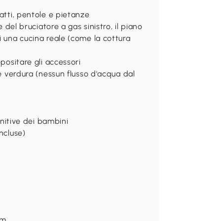
iatti, pentole e pietanze
e del bruciatore a gas sinistro, il piano
i una cucina reale (come la cottura
epositare gli accessori
 e verdura (nessun flusso d'acqua dal
ognitive dei bambini
ncluse)
cm