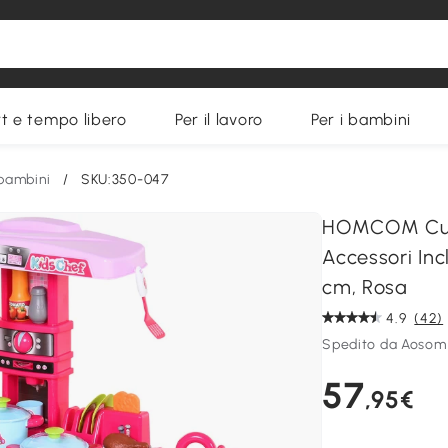
t e tempo libero
Per il lavoro
Per i bambini
bambini
/
SKU:350-047
HOMCOM Cuci
Accessori Inc
cm, Rosa
4.9
(42)
Spedito da Aosom 
57
,95€