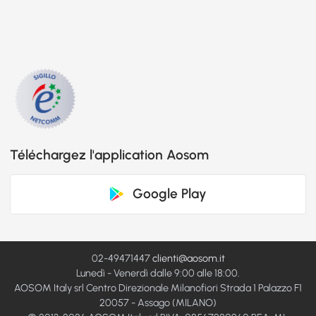
Téléchargez l'application Aosom
Google Play
02-49471447
clienti@aosom.it
Lunedì - Venerdì dalle 9:00 alle 18:00.
AOSOM Italy srl Centro Direzionale Milanofiori Strada 1 Palazzo F1
20057 - Assago (MILANO)