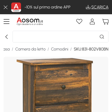
-10% sul primo ordine APP
SCARICA
a casa
/
Camera da letto
/
Comodini
/
SKU:831-802V80BN